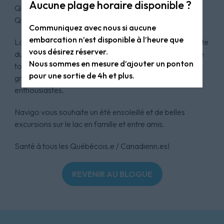
Aucune plage horaire disponible ?
Québec et la beauté des Québécois et des
Québécoises.
Communiquez avec nous si aucune
embarcation n’est disponible à l’heure que
La Fête du Québec cédera maintenant sa place à la Fête
vous désirez réserver.
du Canada ce week-end. La fête sera sans aucun doute
Nous sommes en mesure d’ajouter un ponton
toute aussi agréable et mémorable encore une fois
pour une sortie de 4h et plus.
grâce à des bénévoles dévoués et des participants
enthousiastes.
Navigo vous souhaite un été ensoleillé et de belles
excursions sur le lac en famille et entre amis.
Santé à tous les Québécois.e / Canadienn.es!
REVENIR AU BLOGUE