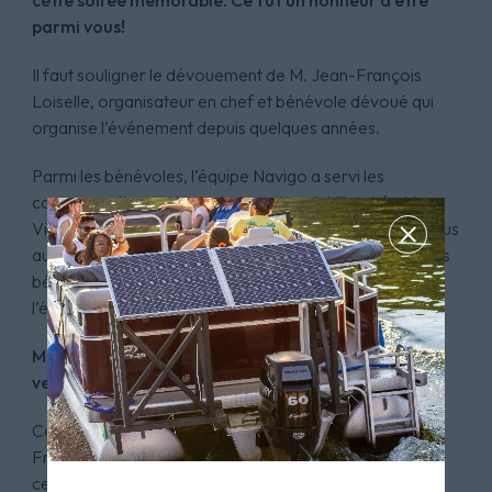
cette soirée mémorable. Ce fût un honneur d'être
parmi vous!
Il faut souligner le dévouement de M. Jean-François
Loiselle, organisateur en chef et bénévole dévoué qui
organise l’événement depuis quelques années.
Parmi les bénévoles, l’équipe Navigo a servi les
consommations et les hot-dogs, le pub Vilandré et Luc
Vilandré a servi la bière, Jacques Campbell a servi des jus
aux enfants avec le sourire aux lèvres et plusieurs autres
bénévoles dont nous n’avons pas les noms mais, dont
l’événement n’aurait pas été possible sans eux. Merci!
Merci également à tous les participants qui sont
venus en grand nombre avec un sourire agréable.
Ce fût un plaisir pour toute l'équipe Navigo, Jean-
François, Philippe, Sophie et Maxime de participer à
cette belle Fête du nationale qui souligne la beauté du